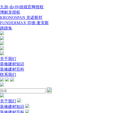
九游·会(J9)游戏官网授权
博耐克授权
KRONOSPAN 克诺斯邦
FUNDERMAX 芬德·麦克斯
跳跳兔
关于我们
装修建材知识
装修建材百科
联系我们
关于我们
装修建材知识
装修建材百科