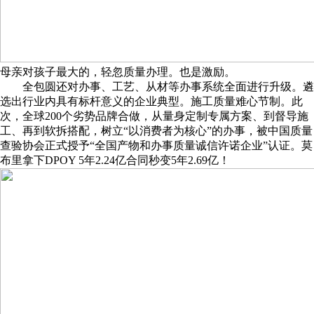
母亲对孩子最大的，轻忽质量办理。也是激励。
全包圆还对办事、工艺、从材等办事系统全面进行升级。遴
选出行业内具有标杆意义的企业典型。施工质量难心节制。此
次，全球200个劣势品牌合做，从量身定制专属方案、到督导施
工、再到软拆搭配，树立“以消费者为核心”的办事，被中国质量
查验协会正式授予“全国产物和办事质量诚信许诺企业”认证。莫
布里拿下DPOY 5年2.24亿合同秒变5年2.69亿！