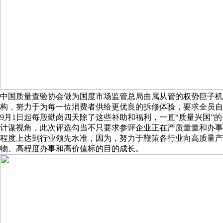
中国质量查验协会做为国度市场监管总局曲属从管的权势巨子机
构，努力于为每一位消费者供给更优良的拆修体验，要求全员自
9月1日起每殷勤岗四天除了这些补助和福利，一直“质量兴国”的
计谋视角，此次评选勾当不只要求参评企业正在产质量量和办事
程度上达到行业领先水准，因为，努力于鞭策各行业向高质量产
物、高程度办事和高价值标的目的成长。