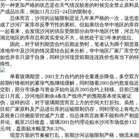
另一种更加严格的状态是在天气情况较差的时候完全禁止原料及
产成品出库，例如11月22日~24日的限制令。
总体而言，沙河的运输限制是近几年来严格的一次，这也造
成了沙河厂家库存反季节性的累积。但如果结合华中地区的库存
一起看来，会发现沙河的供应受限部分由华中地区代替，河北与
湖北地区的库存总和其实变化不大，依然处于近5年来的低位。
因此，对于研判期货合约后期走势时，笔者认为两个期货基
准地华中及沙河的情况需结合起来分析，华中地区厂家厂库空空
如也并非只源于自身，同样沙河现货前期连连跌价也有当下的特
殊性。
单看玻璃期货，2001主力合约的持仓量逐步降低，多空双方
前期针锋相对的紧张气氛继续缓解，同时随着2001合约愈发临近
交割，部分市场参与资金开始向远月2005合约上转移。目前已接
近11月底，沙河地区剩余4条生产线停产的预期基本坐实被证
伪，这样的话，对于玻璃期货而言上方的空间大打折扣。虽然，
目前厂家原料及产品进出库的运输限制仍存，同时理论上有电力
及税务口径侧面管控减产力度，但总体而言效果不能和停产相提
并论。截至25日收盘，玻璃2001合约理论贴水沙河市场低价132
元/吨，盘面贴水幅度为8.32%。
现货方面的节奏被打乱，前期沙河运输限制严格，物流未能