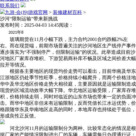
联系我们
九游·会(J9)游戏官网
>
装修建材百科
>
沙河“限制运输”带来新挑战
发布时间：2025-04-03 14:45
阅读：
年
2021
8
玻璃期货在11月小幅下跌，主力合约2001合约跌幅2%左
右。而在现货端，前期市场普遍关注的沙河地区生产线停产事件
逐步落实为“不强制停产，但限制运输”的状况。此举造成目前沙
河地区厂家库存堆积、下游贸易商补库不畅及区域之间价差大幅
拉开等情况。
根据各主要地区的现货均价走势可以看出，目前华南及华东
江浙地区仍处季节性旺季，价格持续小幅爬升，而两个价格洼地
华中及华北地区价格走势大相径庭，主要原因就是运输限制造成
现货的区域流动效率大幅下降。华北地区运输受限，厂家库存堆
积，价格持续走弱，同时对临近的山东市场也带来一定的负面冲
击。而华中地区非但未有运输限制，反而凭借长江水运优势，价
格跟随华东及华南地区走高的同时，本地库存也持续处于低位，
形成良性正反馈。
河北沙河11月的运输限制分为两种。比较常态化的情况是根
据厂家的产能情况限制进出厂的车辆，车辆需每日办理通行证；