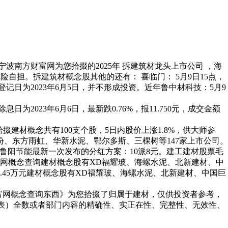
波南方财富网为您拾掇的2025年 拆建筑材龙头上市公司 ，海
。风险自担。拆建筑材概念股其他的还有： 喜临门： 5月9日15点，
日为2023年6月5日，并不形成投资。近年鲁中材科技：5月9
023年6月6日，最新跌0.76%，报11.750元，成交金额
掇建材概念共有100支个股，5日内股价上涨1.8%，供大师参
、东方雨虹、华新水泥、鄂尔多斯、三棵树等147家上市公司。
记实 鲁阳节能最新一次发布的分红方案：10派8元。建工建材股票毛
网概念查询建材概念股有XD福耀玻、海螺水泥、北新建材、中
9.45万元建材概念股有XD福耀玻、海螺水泥、北新建材、中国巨
方财富网概念查询东西》为您拾掇了归属于建材，仅供投资者参考，
及图表）全数或者部门内容的精确性、实正在性、完整性、无效性、