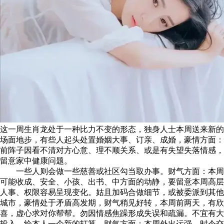
这一周生肖龙处于一种比力不变的形态，独身人士本周送来新的
场面地步，有些人起头处置婚姻大事、订亲、成婚，豪情方面：
前阵子因看不清对方心意、理不顺关系、或是有失望失落情感，
留意家中健康问题。
一些人则会做一些慈善或社区勾当取办事。财气方面：本周
可能收成、安全、小孩、出书、中方面的动静，要留意本周高层
人事、权限容易呈现变化。姑且加码合做细节，或被委派到其他
城市，豪情处于矛盾高发期，财气稍见好转，本周前两天，有欣
喜，虚心求对你帮帮。勿因情感焦躁形成失误和疏漏。不宜有大
投入。给本人一个新的打算，财气方面：本周外出运强，时令交