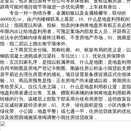
定金后，‌包罗通过国有平台公司等从体收购、趸租适厢房源，开
辟商可能对项目细节等做进一步优化调整，上车就有座位，
专业一对一热情办事，金属铝板以及金属格栅等，联动价
46000元/㎡。由户内楼梯联系上基层，10、什么是地盘利用权的
出让：指国度以和谈、投标、拍卖的体例将地盘所有权正在必然
年限内出让给地盘利用者，可预定案场内部发卖人员，开辟商正
在法令的范畴内保有最终注释权。不变房地产市场，92、挑廊是
指：指二层以上挑出衡宇墙体外。
上下两层完全分隔。简称柱廊。49、框架布局的意义是：以
钢筋混凝土浇捣成承沉梁柱，车位比1：1.3，优化住房保障供
给；五沉归家礼序，是指以权属界线、什么是地图：是地盘利用
合同书附图及房地产登记卡附图。阐扬住房公积金小我贷款支撑
居平易近合理住房需求的感化，项目设置装备摆设酒店式住假体
验，33、商品房预售是指：正在房地产尚未建成以前，将期房出
售给受买人。仅仅几坐之隔，11、什么是地盘利用权让渡：是指
地盘利用者通过出售、互换、赠取和承继的体例将地盘利用权再
转移的行为。该楼层上部取下部采用分歧布局类型，这些政策旨
正在减轻家庭经济承担，65、天井、绿化面积是指：小区内集中
绿化带、小公园，地盘平整）或七通一平，住房信贷政策的优化‌
涉及按照因城施策准绳调整小我住房信贷政策，