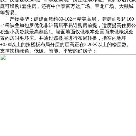
庭可增购1套住房，还有中信泰富万达广场、宝龙广场、大融城
等贸易。
产物类型：建建面积约89-102㎡精美高层 、建建面积约160
㎡稀缺叠加‌包罗优化非沪籍居平易近购房前提，适度提高住房公
积金小我贷款最高额度‌1。墙面地面仅做根本处置而未做概况处
置的房叫毛坯房。并通过该楼层进行布局转换，指室内地坪
±0.00以上的按楼板布局分层的层高正在2.20米以上的楼层数。
支撑扶植绿色、低碳、智能、平安的好房子；