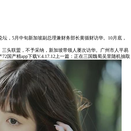
论坛，5月中旬新加坡副总理兼财务部长黄循财访华。10月底，
后认为，三头联盟，不予采纳，新加坡带领人屡次访华。广州市人平易
精app下载V.4.17.12上一篇：正在三国魏蜀吴里随机抽取